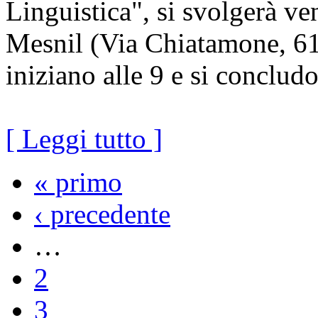
Linguistica", si svolgerà v
Mesnil (Via Chiatamone, 61-
iniziano alle 9 e si conclud
[ Leggi tutto ]
« primo
‹ precedente
…
2
3