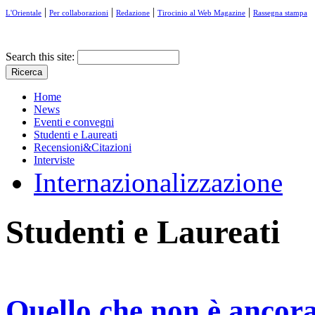
|
|
|
|
L'Orientale
Per collaborazioni
Redazione
Tirocinio al Web Magazine
Rassegna stampa
Search this site:
Home
News
Eventi e convegni
Studenti e Laureati
Recensioni&Citazioni
Interviste
Internazionalizzazione
Studenti e Laureati
Quello che non è ancora