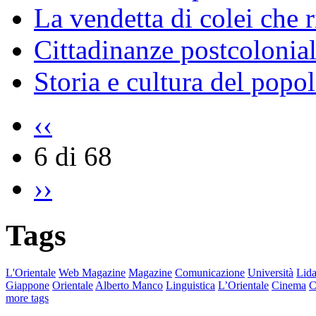
La vendetta di colei che r
Cittadinanze postcolonial
Storia e cultura del popo
‹‹
6 di 68
››
Tags
L'Orientale
Web Magazine
Magazine
Comunicazione
Università
Lida
Giappone
Orientale
Alberto Manco
Linguistica
L’Orientale
Cinema
C
more tags