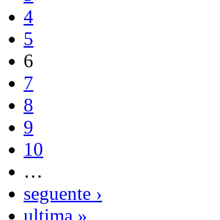
4
5
6
7
8
9
10
…
seguente ›
ultima »