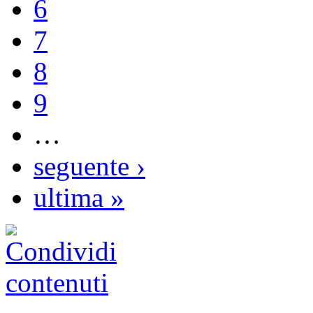
6
7
8
9
…
seguente ›
ultima »