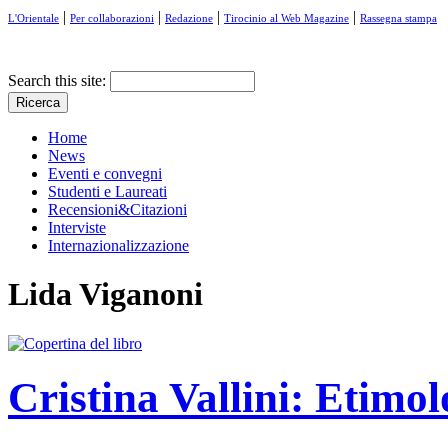
|
|
|
|
L'Orientale
Per collaborazioni
Redazione
Tirocinio al Web Magazine
Rassegna stampa
Search this site:
Home
News
Eventi e convegni
Studenti e Laureati
Recensioni&Citazioni
Interviste
Internazionalizzazione
Lida Viganoni
Cristina Vallini: Etimol