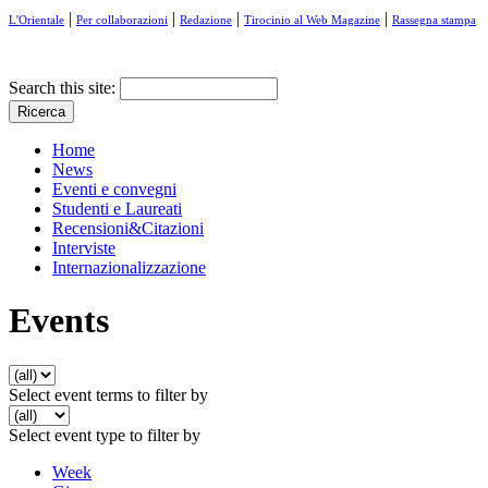
|
|
|
|
L'Orientale
Per collaborazioni
Redazione
Tirocinio al Web Magazine
Rassegna stampa
Search this site:
Home
News
Eventi e convegni
Studenti e Laureati
Recensioni&Citazioni
Interviste
Internazionalizzazione
Events
Select event terms to filter by
Select event type to filter by
Week