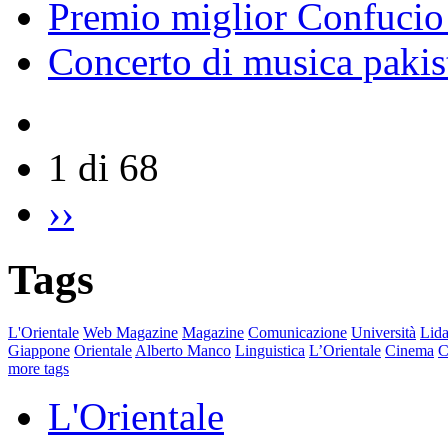
Premio miglior Confucio d
Concerto di musica pakis
1 di 68
››
Tags
L'Orientale
Web Magazine
Magazine
Comunicazione
Università
Lida
Giappone
Orientale
Alberto Manco
Linguistica
L’Orientale
Cinema
C
more tags
L'Orientale