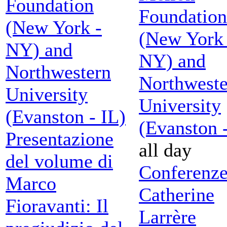
Foundation
Foundation
(New York -
(New York 
NY) and
NY) and
Northwestern
Northweste
University
University
(Evanston - IL)
(Evanston -
Presentazione
all day
del volume di
Conferenze
Marco
Catherine
Fioravanti: Il
Larrère