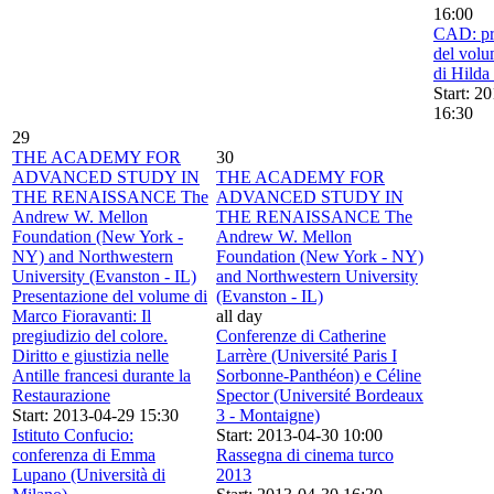
16:00
CAD: pr
del volu
di Hilda 
Start: 2
16:30
29
THE ACADEMY FOR
30
ADVANCED STUDY IN
THE ACADEMY FOR
THE RENAISSANCE The
ADVANCED STUDY IN
Andrew W. Mellon
THE RENAISSANCE The
Foundation (New York -
Andrew W. Mellon
NY) and Northwestern
Foundation (New York - NY)
University (Evanston - IL)
and Northwestern University
Presentazione del volume di
(Evanston - IL)
Marco Fioravanti: Il
all day
pregiudizio del colore.
Conferenze di Catherine
Diritto e giustizia nelle
Larrère (Université Paris I
Antille francesi durante la
Sorbonne-Panthéon) e Céline
Restaurazione
Spector (Université Bordeaux
Start: 2013-04-29 15:30
3 - Montaigne)
Istituto Confucio:
Start: 2013-04-30 10:00
conferenza di Emma
Rassegna di cinema turco
Lupano (Università di
2013