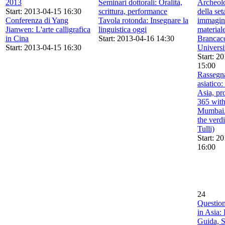
2013
Seminari dottorali: Oralità,
Archeolo
Start: 2013-04-15 16:30
scrittura, performance
della set
Conferenza di Yang
Tavola rotonda: Insegnare la
immagini
Jianwen: L'arte calligrafica
linguistica oggi
materiale
in Cina
Start: 2013-04-16 14:30
Brancacc
Start: 2013-04-15 16:30
Universi
Start: 2
15:00
Rassegn
asiatico:
Asia, pr
365 with
Mumbai. 
the verd
Tulli)
Start: 2
16:00
24
Questioni
in Asia:
Guida, 