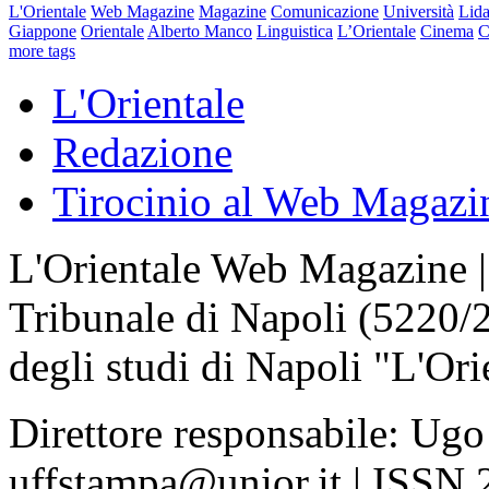
L'Orientale
Web Magazine
Magazine
Comunicazione
Università
Lida
Giappone
Orientale
Alberto Manco
Linguistica
L’Orientale
Cinema
C
more tags
L'Orientale
Redazione
Tirocinio al Web Magazi
L'Orientale Web Magazine | T
Tribunale di Napoli (5220/
degli studi di Napoli "L'Ori
Direttore responsabile: Ugo
uffstampa@unior.it | ISSN