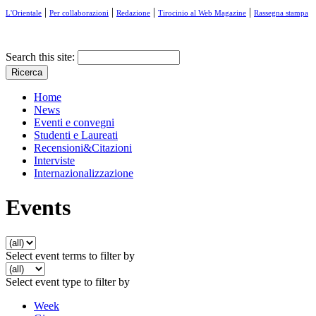
|
|
|
|
L'Orientale
Per collaborazioni
Redazione
Tirocinio al Web Magazine
Rassegna stampa
Search this site:
Home
News
Eventi e convegni
Studenti e Laureati
Recensioni&Citazioni
Interviste
Internazionalizzazione
Events
Select event terms to filter by
Select event type to filter by
Week