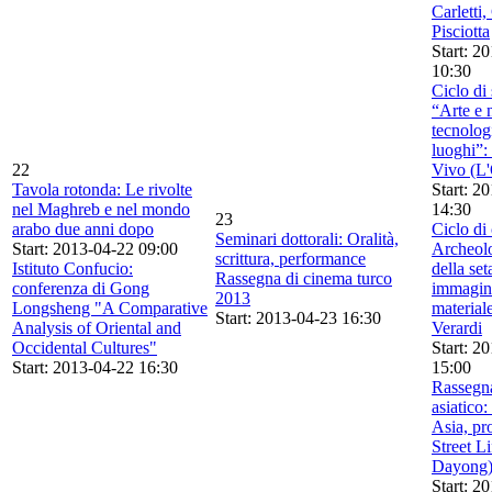
Carletti,
Pisciotta
Start: 2
10:30
Ciclo di
“Arte e 
tecnologi
luoghi”:
22
Vivo (L'
Tavola rotonda: Le rivolte
Start: 2
nel Maghreb e nel mondo
14:30
23
arabo due anni dopo
Ciclo di
Seminari dottorali: Oralità,
Start: 2013-04-22 09:00
Archeolo
scrittura, performance
Istituto Confucio:
della set
Rassegna di cinema turco
conferenza di Gong
immagini
2013
Longsheng "A Comparative
material
Start: 2013-04-23 16:30
Analysis of Oriental and
Verardi
Occidental Cultures"
Start: 2
Start: 2013-04-22 16:30
15:00
Rassegn
asiatico:
Asia, pr
Street L
Dayong
Start: 2