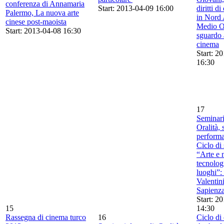
conferenza di Annamaria
Start: 2013-04-09 16:00
diritti d
Palermo, La nuova arte
in Nord 
cinese post-maoista
Medio O
Start: 2013-04-08 16:30
sguardo a
cinema
Start: 2
16:30
17
Seminari 
Oralità, 
perform
Ciclo di
“Arte e 
tecnologi
luoghi”:
Valentin
Sapienz
Start: 2
15
14:30
Rassegna di cinema turco
16
Ciclo di