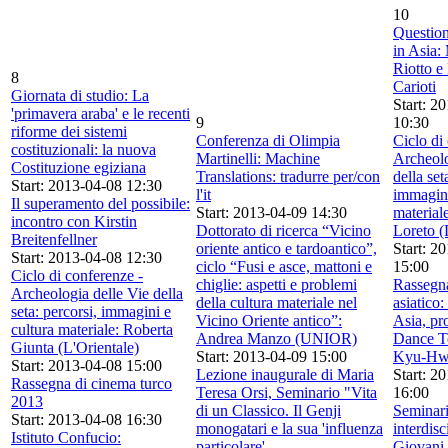
10
Questioni
in Asia:
Riotto e 
8
Carioti
Giornata di studio: La
Start: 2
'primavera araba' e le recenti
9
10:30
riforme dei sistemi
Conferenza di Olimpia
Ciclo di
costituzionali: la nuova
Martinelli: Machine
Archeolo
Costituzione egiziana
Translations: tradurre per/con
della set
Start: 2013-04-08 12:30
l'it
immagini
Il superamento del possibile:
Start: 2013-04-09 14:30
material
incontro con Kirstin
Dottorato di ricerca “Vicino
Loreto (
Breitenfellner
oriente antico e tardoantico”,
Start: 2
Start: 2013-04-08 12:30
ciclo “Fusi e asce, mattoni e
15:00
Ciclo di conferenze -
chiglie: aspetti e problemi
Rassegn
Archeologia delle Vie della
della cultura materiale nel
asiatico:
seta: percorsi, immagini e
Vicino Oriente antico”:
Asia, pr
cultura materiale: Roberta
Andrea Manzo (UNIOR)
Dance T
Giunta (L'Orientale)
Start: 2013-04-09 15:00
Kyu-Hw
Start: 2013-04-08 15:00
Lezione inaugurale di Maria
Start: 2
Rassegna di cinema turco
Teresa Orsi, Seminario "Vita
16:00
2013
di un Classico. Il Genji
Seminar
Start: 2013-04-08 16:30
monogatari e la sua 'influenza
interdisc
Istituto Confucio:
particolare'
Giovani,