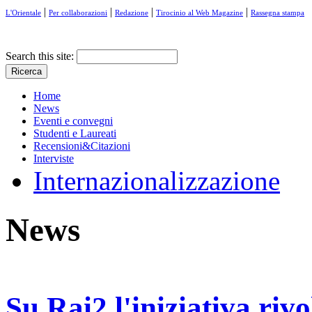
|
|
|
|
L'Orientale
Per collaborazioni
Redazione
Tirocinio al Web Magazine
Rassegna stampa
Search this site:
Home
News
Eventi e convegni
Studenti e Laureati
Recensioni&Citazioni
Interviste
Internazionalizzazione
News
Su Rai2 l'iniziativa rivol