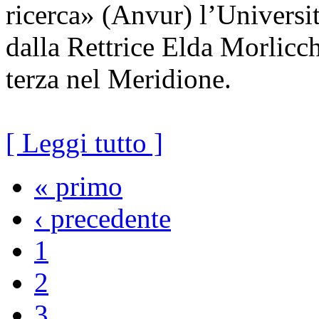
ricerca» (Anvur) l’Universit
dalla Rettrice Elda Morlicch
terza nel Meridione.
[ Leggi tutto ]
« primo
‹ precedente
1
2
3