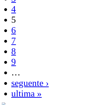
4
5
6
7
8
9
…
seguente ›
ultima »