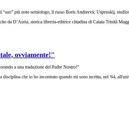
 al “suo” più noto semiologo, il russo Boris Andreevic Uspenskij, studi
 da D’Auria, storica libreria-editrice cittadina di Calata Trinità Maggio
ntale, ovviamente!"
vorando a una traduzione del Padre Nostro!"
ma disciplina che io ho incontrato quando mi sono iscritta, nel '64, all'uni