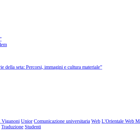
”
olem
ie della seta: Percorsi, immagini e cultura materiale”
 Viganoni
Unior
Comunicazione universitaria
Web
L'Orientale Web M
Traduzione
Studenti