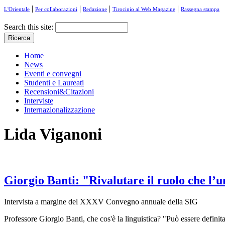
|
|
|
|
L'Orientale
Per collaborazioni
Redazione
Tirocinio al Web Magazine
Rassegna stampa
Search this site:
Home
News
Eventi e convegni
Studenti e Laureati
Recensioni&Citazioni
Interviste
Internazionalizzazione
Lida Viganoni
Giorgio Banti: "Rivalutare il ruolo che l’u
Intervista a margine del XXXV Convegno annuale della SIG
Professore Giorgio Banti, che cos'è la linguistica? "Può essere definita