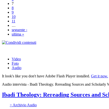
7
8
9
10
11
…
seguente ›
ultima »
Video
Foto
Audio
It look's like you don't have Adobe Flash Player installed.
Get it now.
Audio intervista - Ibadi Theology. Rereading Sources and Scholarly
Ibadi Theology: Rereading Sources and Sch
> Archivio Audio