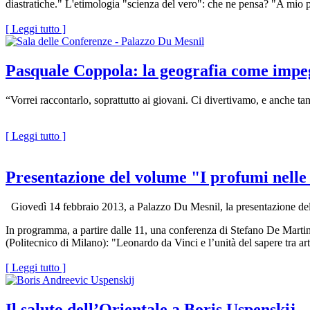
diastratiche." L'etimologia "scienza del vero": che ne pensa? "A mio p
[ Leggi tutto ]
Pasquale Coppola: la geografia come impeg
“Vorrei raccontarlo, soprattutto ai giovani. Ci divertivamo, e anche ta
[ Leggi tutto ]
Presentazione del volume "I profumi nelle 
Giovedì 14 febbraio 2013, a Palazzo Du Mesnil, la presentazione del
In programma, a partire dalle 11, una conferenza di Stefano De Martino (
(Politecnico di Milano): "Leonardo da Vinci e l’unità del sapere tra art
[ Leggi tutto ]
Il saluto dell’Orientale a Boris Uspenskij