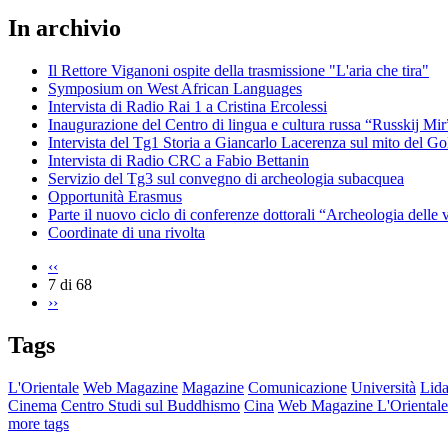
In archivio
Il Rettore Viganoni ospite della trasmissione "L'aria che tira"
Symposium on West African Languages
Intervista di Radio Rai 1 a Cristina Ercolessi
Inaugurazione del Centro di lingua e cultura russa “Russkij Mir
Intervista del Tg1 Storia a Giancarlo Lacerenza sul mito del G
Intervista di Radio CRC a Fabio Bettanin
Servizio del Tg3 sul convegno di archeologia subacquea
Opportunità Erasmus
Parte il nuovo ciclo di conferenze dottorali “Archeologia delle v
Coordinate di una rivolta
‹‹
7 di 68
››
Tags
L'Orientale
Web Magazine
Magazine
Comunicazione
Università
Lida
Cinema
Centro Studi sul Buddhismo
Cina
Web Magazine L'Orientale
more tags