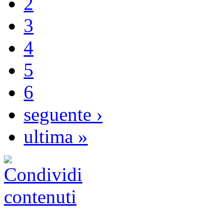
2
3
4
5
6
seguente ›
ultima »