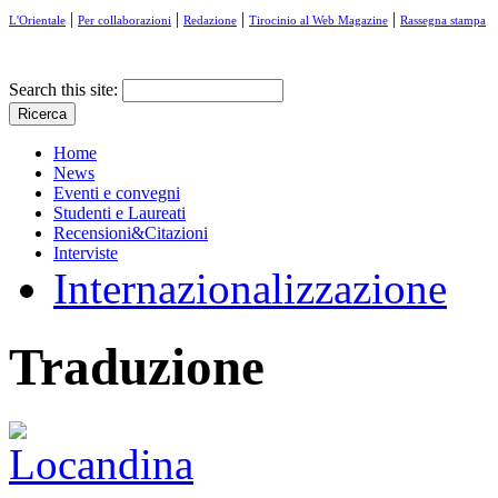
|
|
|
|
L'Orientale
Per collaborazioni
Redazione
Tirocinio al Web Magazine
Rassegna stampa
Search this site:
Home
News
Eventi e convegni
Studenti e Laureati
Recensioni&Citazioni
Interviste
Internazionalizzazione
Traduzione