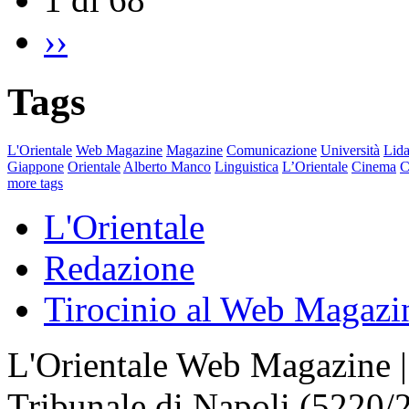
››
Tags
L'Orientale
Web Magazine
Magazine
Comunicazione
Università
Lida
Giappone
Orientale
Alberto Manco
Linguistica
L’Orientale
Cinema
C
more tags
L'Orientale
Redazione
Tirocinio al Web Magazi
L'Orientale Web Magazine | T
Tribunale di Napoli (5220/