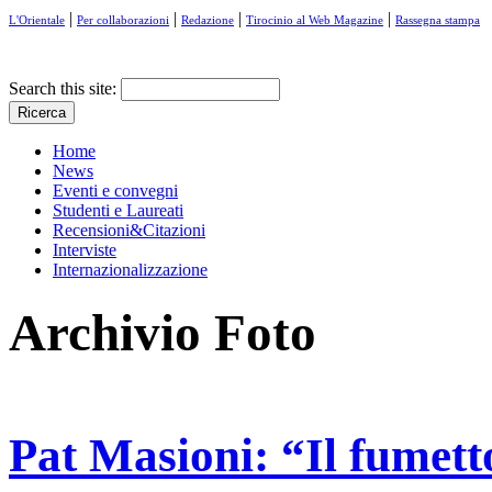
|
|
|
|
L'Orientale
Per collaborazioni
Redazione
Tirocinio al Web Magazine
Rassegna stampa
Search this site:
Home
News
Eventi e convegni
Studenti e Laureati
Recensioni&Citazioni
Interviste
Internazionalizzazione
Archivio Foto
Pat Masioni: “Il fumett