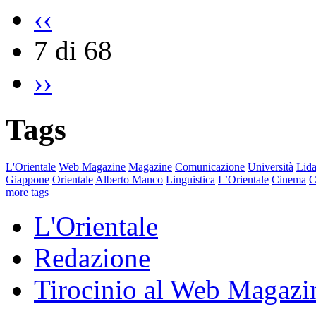
‹‹
7 di 68
››
Tags
L'Orientale
Web Magazine
Magazine
Comunicazione
Università
Lida
Giappone
Orientale
Alberto Manco
Linguistica
L’Orientale
Cinema
C
more tags
L'Orientale
Redazione
Tirocinio al Web Magazi