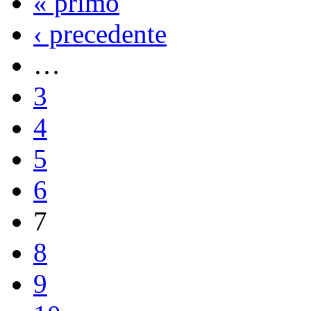
« primo
‹ precedente
…
3
4
5
6
7
8
9