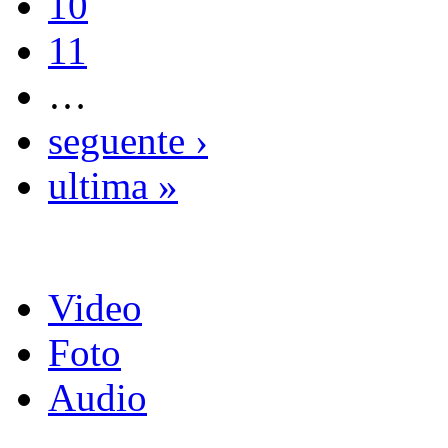
10
11
…
seguente ›
ultima »
Video
Foto
Audio